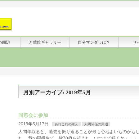
の周辺
万華鏡ギャラリー
自分マンダラは？
サ
月別アーカイブ: 2019年5月
同窓会に参加
2019年5月17日
あれこれの考え
人間関係の周辺
人間年取ると、過去を振り返ることが最も心地よいものかも
た。 昔の同級生で、皆70歳を超えた。いつまで続くか・・・