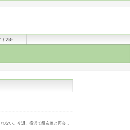
イト方針
しれない。今週、横浜で級友達と再会し
。